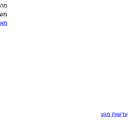
מהח
משנת 22
מאי 11, 5
עדשות מגע