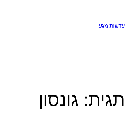
לדלג
לתוכן
עדשות מגע
תגית:
גונסון