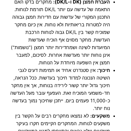
העברת חמצן (DK ו-DK/L):
מחקרים בדקו האם
התאמה של עדשה עם יותר DK/L תורמת לנוחות.
התכנון המקורי של עדשות עם חדירות חמצן גבוהה
היה למטרות בריאותיות ולא נוחות. אין כיום מחקר
שמוכיח קשר בין DK/L גבוה לנוחות הרכבת
העדשות. מחקר מסוים אף הוכיח שעדשות
המיועדות לשינה ושמחדירות יותר חמצן ("נושמות")
אינן נוחות יותר מעדשות אחרות. לסיכום, למעבר
חמצן אין השפעה מיוחדת על הנוחות.
חיכוך:
אין סטנדרט אחיד או תמימות דעים לגבי
השיטה הנכונה למדוד חיכוך בעדשות. ככל הנראה,
חיכוך גדול יותר קשור לירידה בנוחות, אך אין מחקר
חד-משמעי המוכיח זאת. העפעף עובר מעל העדשה
כ-11,000 פעמים ביום. ייתכן שחיכוך נמוך בעדשה
נוח יותר.
משקעים:
לא נמצאו מחקרים רבים על הקשר בין
משקעים לנוחות. המחקרים הקיימים חקרו בעיקר
משקעים שלא נראים והתייחסו למגוון המשקעים