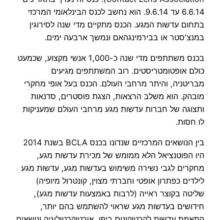
6.6.14 עד 9.6.14. הוא נחשב לכנס הבינלאומי המרכזי
בתחום עדשות המגע. הכנס מתקיים מדי שנה לסירוגין
במנצ'סטר או בבירמינגהאם ונמשך ארבעה ימים.
בכנס משתתפים מדי שנה כ-1,000 אנשי מקצוע, שכמעט
כולם אופטומטריסטים. רוב המשתתפים מגיעים
מבריטניה, והיתר מרחבי העולם. הכנס בעל אופי מחקרי
מובהק. הוא משלב הרצאות, הצגת פוסטרים, סדנאות
ותצוגה של חברות עדשות מגע מרחבי העולם שמעניקות
לו חסות.
בין הנושאים המרכזיים שנדונו בכנס BCLA בשנת 2014
היו הפוטנציאל הלא ממומש של מכירת עדשות מגע,
מחקרים לגבי נשירה משימוש בעדשות מגע, עדשות מגע
לילדים כפתרון אופטי וחברתי מצוין, קונטרול מיופיה)
שליטה בקוצר ראייה (לרבות באמצעות עדשות מגע),
חידושים בעדשות מגע שראוי להשתמש בהם יותר,
התאמת עדשות לקרטוקונוס ביפן, אורטוקרטולוגיה ונושאים